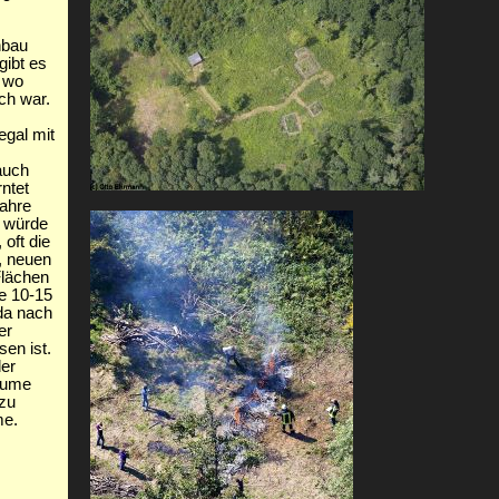
nbau
gibt es
, wo
ch war.
egal mit
auch
ntet
Jahre
 würde
 oft die
, neuen
Flächen
e 10-15
 da nach
er
en ist.
der
Bäume
 zu
me.