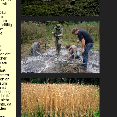
 mit
 daß
ns
atsam
rfältig
ne
he
m
de
chieht
cher
n den
r
 daß
samen
ten an
 zum
 ist
 nötig
uktiv.
nicht
nte, da
rden
and