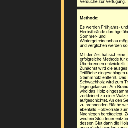
Versuche zur Verfügung.
Methode:
Es werden Frühjahrs- und
Herbstbrände durchgeführ
Sommer- und
Wintergetreideanbau mögl
und verglichen werden sol
Mit der Zeit hat sich eine
erfolgreiche Methode für 
Überbrennen entwickelt:
Zunächst wird die ausges
Teilfläche eingeschlagen 
Stammholz entfernt. Das
Schwachholz wird zum T
liegengelassen. Am Brand
wird das Holz eingesamm
zerkleinert zu einer Walze
aufgeschichtet. An den Se
zu brennenden Fläche we
ebenfalls Holzvorräte zu
Nachlegen bereitgelegt. Ze
wird ein Stützfeuer entzün
dessen Glut dann die Hol
angezündet werden kann