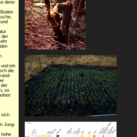
se derer
m Boden
Asche,
 und
tur
 der
sehr
 den
h
 und ein
urch die
Brand-
er
 der
n, so
hohen
 sich
im Jung-
h hohe