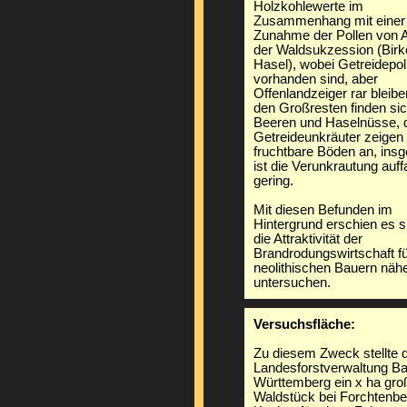
Holzkohlewerte im
Zusammenhang mit einer
Zunahme der Pollen von A
der Waldsukzession (Birk
Hasel), wobei Getreidepol
vorhanden sind, aber
Offenlandzeiger rar bleibe
den Großresten finden sic
Beeren und Haselnüsse, 
Getreideunkräuter zeigen
fruchtbare Böden an, ins
ist die Verunkrautung auff
gering.
Mit diesen Befunden im
Hintergrund erschien es si
die Attraktivität der
Brandrodungswirtschaft fü
neolithischen Bauern näh
untersuchen.
Versuchsfläche:
Zu diesem Zweck stellte d
Landesforstverwaltung B
Württemberg ein x ha gro
Waldstück bei Forchtenb