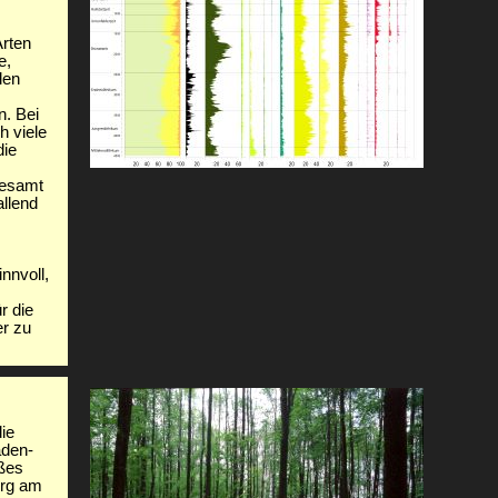
rten
e,
len
n. Bei
h viele
die
gesamt
allend
nnvoll,
r die
er zu
ie
aden-
ßes
erg am